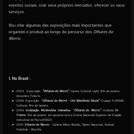
eventos sociais, criar seus próprios mercados, oferecer os seus
serviços.
Vou citar algumas das exposições mais importantes que
organizei e produzi ao longo do percurso dos
Olhares do
Morro
:
1. No Brasil :
2003 Exposição:
“Olhares do Morro”
, Centro Cultural Light, Rio de Janeiro,
durante o Fotorio
2004 Exposição:
“
Olhares do Morro – Um Manifesto Visual”
, Espaço FURNAS
Cultural, Rio de Janeiro
2006
Instalação Multimídia Interativa: “
Olhares do Morro”
, instituto
Oi
Futuro
, Rio de janeiro, em parceria com a Escola Nacional Superior de Criação
Industrial de Paris(ENSCI)
2007
Olhares do Morro
– Galeria Athos Bulcão, Teatro Nacional, festival
FotoArte – Brasília