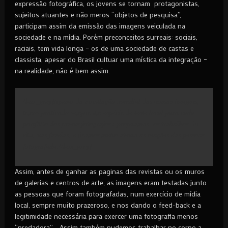
expressão fotográfica, os jovens se tornam protagonistas,
sujeitos atuantes e não meros “objetos de pesquisa”,
participam assim da emissão das imagens veiculada na
sociedade e na mídia. Porém preconceitos surreais: sociais,
raciais, tem vida longa – os de uma sociedade de castas e
classista, apesar do Brasil cultuar uma mística da integração –
na realidade, não é bem assim.
[box_grey]Apesar da circulação mundial das nossas imagens,
temos praticado sempre um espécie de teste local para cada
portfólio dos jovens fotógrafos : projetamos os trabalhos
in
situ
, nas favelas, e ficamos muito atento as reações das pessoas
fotografada.[/box_grey]
Assim, antes de ganhar as paginas das revistas ou os muros
de galerias e centros de arte, as imagens eram testadas junto
as pessoas que foram fotografadas, num exercício de mídia
local, sempre muito prazeroso, e nos dando o feed-back e a
legitimidade necessária para exercer uma fotografia menos
“predadora”. Assim também pudemos trabalhar no corpo a