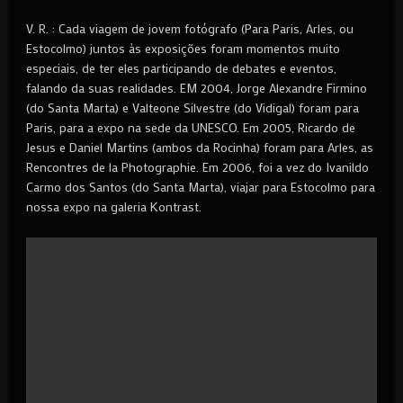
V. R. : Cada viagem de jovem fotógrafo (Para Paris, Arles, ou
Estocolmo) juntos às exposições foram momentos muito
especiais, de ter eles participando de debates e eventos,
falando da suas realidades. EM 2004, Jorge Alexandre Firmino
(do Santa Marta) e Valteone Silvestre (do Vidigal) foram para
Paris, para a expo na sede da UNESCO. Em 2005, Ricardo de
Jesus e Daniel Martins (ambos da Rocinha) foram para Arles, as
Rencontres de la Photographie. Em 2006, foi a vez do Ivanildo
Carmo dos Santos (do Santa Marta), viajar para Estocolmo para
nossa expo na galeria Kontrast.
[box_grey]Vejo como grande conquista ter jovens como o
Ivanildo Carmo dos Santos – que está se formando na
universidade em comunicação, e tornou se videasta, assim que
o Daniel Martins, da Rocinha – ambos publicando suas fotos e
reportagens na imprensa internacional e viver bastante da
fotografia. Ver jovens que conheci com 16 – 20 anos e que hoje
tem uma profissão, um currículo que poucos tem e ter uma
situação de vida aceitável através da fotografia..[/box_grey]