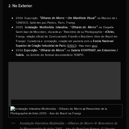
2. No Exterior
:
2004 Exposição:
“Olhares do Morro – Um Manifesto Visual”
, na Maison de L
´UNESCO, Salle des pas Perdus, Paris, França.
2005
Instalação Multimídia Interativa: “
Olhares do Morro”
, na Chapelle
Saint-Jean de Moustiers, durante as “Recontres de La Photographie –
d´Arles,
França, seleção oficial do Comissariado Francês e Brasileiro (Ano do Brasil em
França). Curadoria e concepção, criação em parceria com a
Escola Nacional
Superior de Criação Industrial de Paris
(
ENSCI
). Veja mais
aqui
.
2006
Exposição: “
Olhares do Morro”
, na
Galeria KONTRAST, em Estocolmo /
Suécia
, no âmbito do festival documentário TEMPO.
[box_grey]A cada exposição no exterior, consegui fazer viajar
junto um ou dois jovens fotógrafos de cada vez, para
representar o grupo, apresentar-se junto aos eventos e palestras
/ debates.[/box_grey]
Instalação Interativa Multimidia – Olhares do Morro @ Rencontres de
la Photographie de Arles 2005 – Ano do Brasil na França. © Vincent