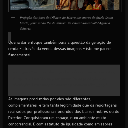
Projeção das fotos da Olhares do Morro nos muros da favela Santa
Marta, zona sul do Rio de Janeiro. © Vincent Rosenblatt / Agência
Olhares
Queria dar enfoque também para a questão da geração de
renda – através da venda dessas imagens – isto me parece
fundamental.
[box_grey]Moradores das camadas pobres da sociedades estão,
de repente, inseridos no fluxo financeiro de produção e de
circulação dessas imagens que os representam.[/box_grey]
As imagens produzidas por eles são diferentes,
complementares e tem tanta legitimidade que os reportagens
realizados por profissionais oriundos dos bairros nobres ou do
Exterior. Conquistaram um espaço, num ambiente muito
concorrencial. E com estatuto de igualdade como emissores