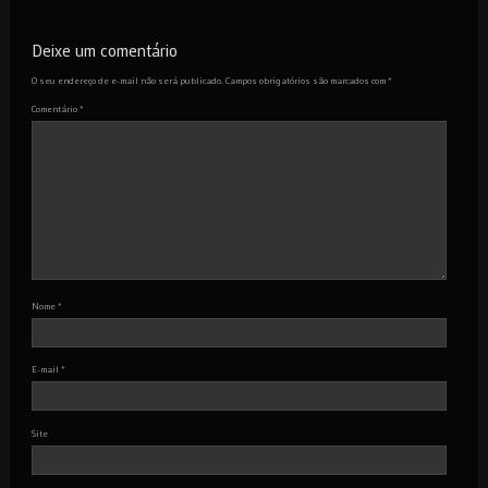
Deixe um comentário
O seu endereço de e-mail não será publicado.
Campos obrigatórios são marcados com
*
Comentário
*
Nome
*
E-mail
*
Site